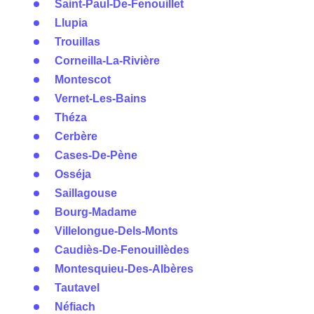
Saint-Paul-De-Fenouillet
Llupia
Trouillas
Corneilla-La-Rivière
Montescot
Vernet-Les-Bains
Théza
Cerbère
Cases-De-Pène
Osséja
Saillagouse
Bourg-Madame
Villelongue-Dels-Monts
Caudiès-De-Fenouillèdes
Montesquieu-Des-Albères
Tautavel
Néfiach