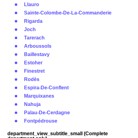
Llauro
Sainte-Colombe-De-La-Commanderie
Rigarda
Joch
Tarerach
Arboussols
Baillestavy
Estoher
Finestret
Rodès
Espira-De-Conflent
Marquixanes
Nahuja
Palau-De-Cerdagne
Fontpédrouse
department_view_subtitle_small (Complete