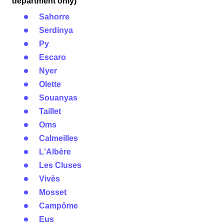
department only)
Sahorre
Serdinya
Py
Escaro
Nyer
Olette
Souanyas
Taillet
Oms
Calmeilles
L'Albère
Les Cluses
Vivès
Mosset
Campôme
Eus