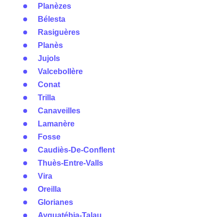
Planèzes
Bélesta
Rasiguères
Planès
Jujols
Valcebollère
Conat
Trilla
Canaveilles
Lamanère
Fosse
Caudiès-De-Conflent
Thuès-Entre-Valls
Vira
Oreilla
Glorianes
Ayguatébia-Talau