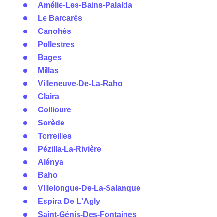
Amélie-Les-Bains-Palalda
Le Barcarès
Canohès
Pollestres
Bages
Millas
Villeneuve-De-La-Raho
Claira
Collioure
Sorède
Torreilles
Pézilla-La-Rivière
Alénya
Baho
Villelongue-De-La-Salanque
Espira-De-L'Agly
Saint-Génis-Des-Fontaines