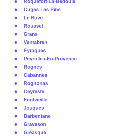
Roquefort-La-Bédoule
Cuges-Les-Pins
Le Rove
Rousset
Grans
Ventabren
Eyragues
Peyrolles-En-Provence
Rognes
Cabannes
Rognonas
Ceyreste
Fontvieille
Jouques
Barbentane
Graveson
Gréasque