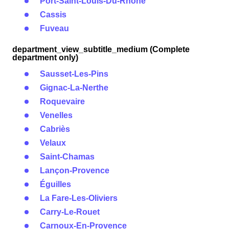
Port-Saint-Louis-Du-Rhône
Cassis
Fuveau
department_view_subtitle_medium (Complete
department only)
Sausset-Les-Pins
Gignac-La-Nerthe
Roquevaire
Venelles
Cabriès
Velaux
Saint-Chamas
Lançon-Provence
Éguilles
La Fare-Les-Oliviers
Carry-Le-Rouet
Carnoux-En-Provence