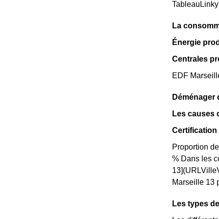
TableauLinky
La consomma
Énergie prod
Centrales pr
EDF Marseille
Déménager da
Les causes d
Certificatio
Proportion de
% Dans les c
13](URLVilleV
Marseille 13 p
Les types de