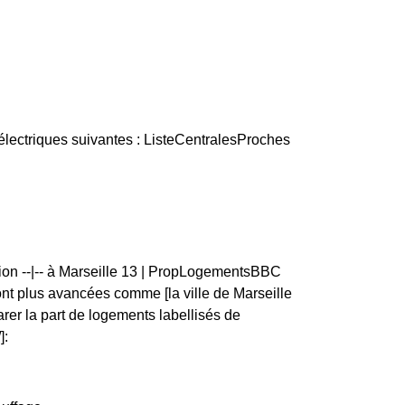
électriques suivantes : ListeCentralesProches
tion --|-- à Marseille 13 | PropLogementsBBC
 plus avancées comme [la ville de Marseille
er la part de logements labellisés de
]: