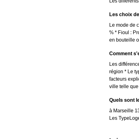
Les différent
Les choix de
Le mode de ch
% * Fioul : 
en bouteille 
Comment s'ex
Les différence
région * Le t
facteurs expl
ville telle qu
Quels sont l
à Marseille 1
Les TypeLoge