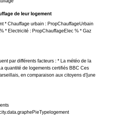
auffage
auffage de leur logement
ant * Chauffage urbain : PropChauffageUrbain
 * Electricité : PropChauffageElec % * Gaz
uent par différents facteurs : * La météo de la
 La quantité de logements certifiés BBC Ces
arseillais, en comparaison aux citoyens d'[une
ments
 city.data.graphePieTypelogement