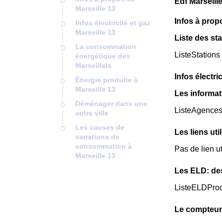
Edf Marseill
Marseille 13
Infos à prop
Infos électricité et gaz
Marseille 13
Liste des sta
La consommation
ListeStations
énergétique des
Marseillais
Infos électri
Énergie produite à
Marseille 13
Les informat
Déménager dans une
ListeAgence
autre ville
Les causes de
Les liens uti
variations de
consommation à
Pas de lien ut
Marseille 13
Les ELD: de
ListeELDPro
Le compteur 