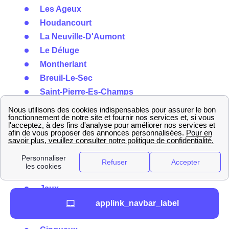
Les Ageux
Houdancourt
La Neuville-D'Aumont
Le Déluge
Montherlant
Breuil-Le-Sec
Saint-Pierre-Es-Champs
Puiseux-En-Bray
Lalandelle
Blicourt
Pisseleu
Brenouille
Le Meux
Jaux
Marolles
applink_navbar_label
Neufchelles