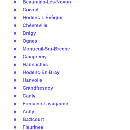
Beaurains-Lès-Noyon
Coivrel
Hodenc-L'Évêque
Chèvreville
Brégy
Ognes
Montreuil-Sur-Brêche
Campremy
Hannaches
Hodenc-En-Bray
Hanvoile
Grandfresnoy
Canly
Fontaine-Lavaganne
Achy
Bazicourt
Fleurines