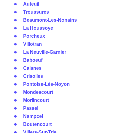
Auteuil
Troussures
Beaumont-Les-Nonains
La Houssoye
Porcheux
Villotran
La Neuville-Garnier
Baboeuf
Caisnes
Crisolles
Pontoise-Lès-Noyon
Mondescourt
Morlincourt
Passel
Nampcel
Boutencourt
Villers-Sur-Trie