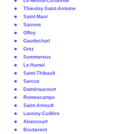
Le Mesnil-Conteville
Thieuloy-Saint-Antoine
Saint-Maur
Sarnois
Offoy
Gaudechart
Grez
Sommereux
Le Hamel
Saint-Thibault
Sarcus
Daméraucourt
Romescamps
Saint-Arnoult
Lannoy-Cuillère
Abancourt
Boutavent