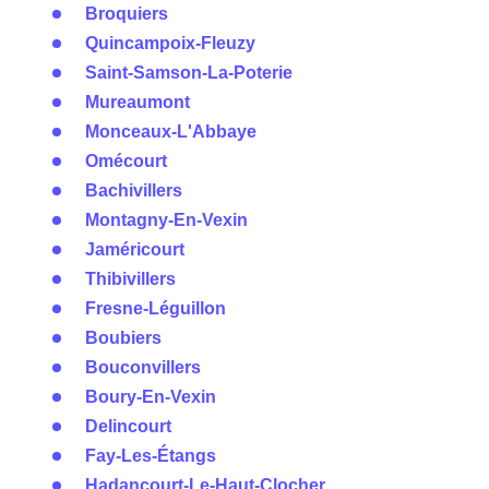
Broquiers
Quincampoix-Fleuzy
Saint-Samson-La-Poterie
Mureaumont
Monceaux-L'Abbaye
Omécourt
Bachivillers
Montagny-En-Vexin
Jaméricourt
Thibivillers
Fresne-Léguillon
Boubiers
Bouconvillers
Boury-En-Vexin
Delincourt
Fay-Les-Étangs
Hadancourt-Le-Haut-Clocher