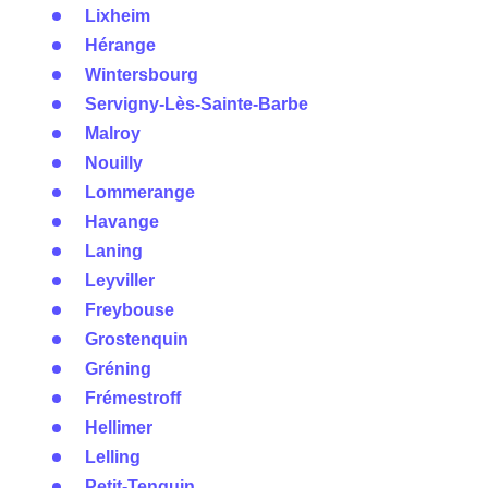
Lixheim
Hérange
Wintersbourg
Servigny-Lès-Sainte-Barbe
Malroy
Nouilly
Lommerange
Havange
Laning
Leyviller
Freybouse
Grostenquin
Gréning
Frémestroff
Hellimer
Lelling
Petit-Tenquin