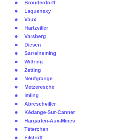
Brouderdorff
Laquenexy
Vaux
Hartzviller
Varsberg
Diesen
Sarreinsming
Wittring
Zetting
Neufgrange
Metzeresche
Imling
Abreschviller
Kédange-Sur-Canner
Hargarten-Aux-Mines
Téterchen
Filstroff