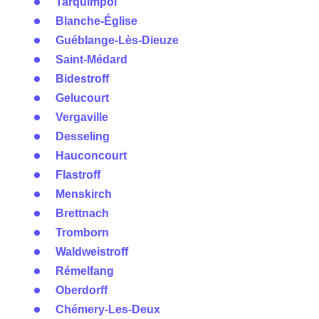
Tarquimpol
Blanche-Église
Guéblange-Lès-Dieuze
Saint-Médard
Bidestroff
Gelucourt
Vergaville
Desseling
Hauconcourt
Flastroff
Menskirch
Brettnach
Tromborn
Waldweistroff
Rémelfang
Oberdorff
Chémery-Les-Deux