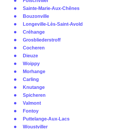
Folschviller
Sainte-Marie-Aux-Chênes
Bouzonville
Longeville-Lès-Saint-Avold
Créhange
Grosbliederstroff
Cocheren
Dieuze
Woippy
Morhange
Carling
Knutange
Spicheren
Valmont
Fontoy
Puttelange-Aux-Lacs
Woustviller