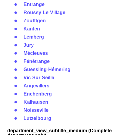
Entrange
Roussy-Le-Village
Zoufftgen
Kanfen
Lemberg
Jury
Mécleuves
Fénétrange
Guessling-Hémering
Vic-Sur-Seille
Angevillers
Enchenberg
Kalhausen
Noisseville
Lutzelbourg
department_view_subtitle_medium (Complete