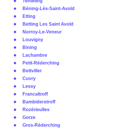
Tenteling
Béning-Lès-Saint-Avold
Etting
Betting Les Saint Avold
Norroy-Le-Veneur
Louvigny
Bining
Lachambre
Petit-Réderching
Bettviller
Cuvry
Lessy
Francaltroff
Bambiderstroff
Rozérieulles
Gorze
Gros-Réderching