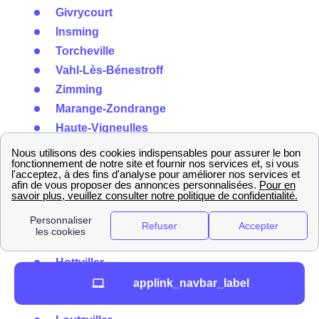
Givrycourt
Insming
Torcheville
Vahl-Lès-Bénestroff
Zimming
Marange-Zondrange
Haute-Vigneulles
Hallering
Obergailbach
Ormersviller
Rolbing
Nousseviller-Lès-Bitche
Schweyen
Hottviller
Rimling
applink_navbar_label
Waldhouse