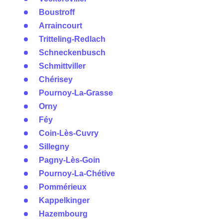
Boustroff
Arraincourt
Tritteling-Redlach
Schneckenbusch
Schmittviller
Chérisey
Pournoy-La-Grasse
Orny
Féy
Coin-Lès-Cuvry
Sillegny
Pagny-Lès-Goin
Pournoy-La-Chétive
Pommérieux
Kappelkinger
Hazembourg