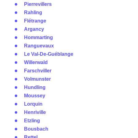
Pierrevillers
Rahling
Flétrange
Argancy
Hommarting
Ranguevaux
Le Val-De-Guéblange
Willerwald
Farschviller
Volmunster
Hundling
Moussey
Lorquin
Henriville
Etzling
Bousbach
Rettel