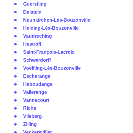
Guerstling
Dalstein
Neunkirchen-Lès-Bouzonville
Heining-Lès-Bouzonville
Vaudreching
Hestroff
Saint-François-Lacroix
Schwerdorff
Voelfling-Lès-Bouzonville
Escherange
Haboudange
Vallerange
Vannecourt
Riche
Vilsberg
Zilling
Veckersviller