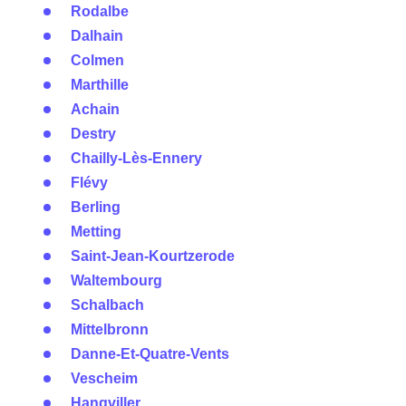
Rodalbe
Dalhain
Colmen
Marthille
Achain
Destry
Chailly-Lès-Ennery
Flévy
Berling
Metting
Saint-Jean-Kourtzerode
Waltembourg
Schalbach
Mittelbronn
Danne-Et-Quatre-Vents
Vescheim
Hangviller