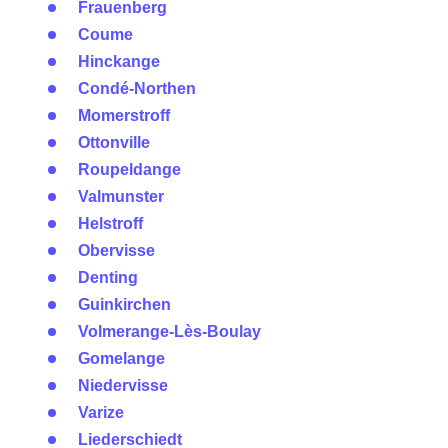
Frauenberg
Coume
Hinckange
Condé-Northen
Momerstroff
Ottonville
Roupeldange
Valmunster
Helstroff
Obervisse
Denting
Guinkirchen
Volmerange-Lès-Boulay
Gomelange
Niedervisse
Varize
Liederschiedt