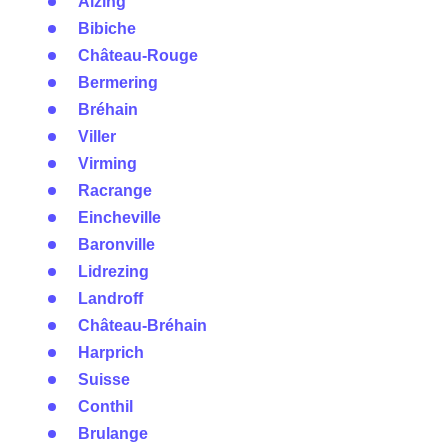
Alzing
Bibiche
Château-Rouge
Bermering
Bréhain
Viller
Virming
Racrange
Eincheville
Baronville
Lidrezing
Landroff
Château-Bréhain
Harprich
Suisse
Conthil
Brulange