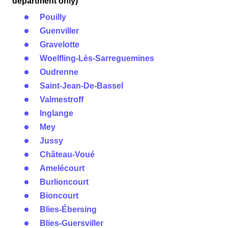
department only)
Pouilly
Guenviller
Gravelotte
Woelfling-Lès-Sarreguemines
Oudrenne
Saint-Jean-De-Bassel
Valmestroff
Inglange
Mey
Jussy
Château-Voué
Amelécourt
Burlioncourt
Bioncourt
Blies-Ébersing
Blies-Guersviller