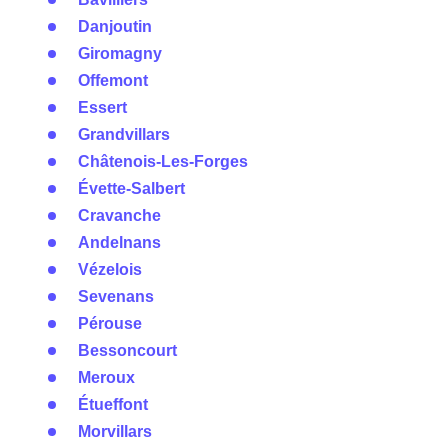
Danjoutin
Giromagny
Offemont
Essert
Grandvillars
Châtenois-Les-Forges
Évette-Salbert
Cravanche
Andelnans
Vézelois
Sevenans
Pérouse
Bessoncourt
Meroux
Étueffont
Morvillars