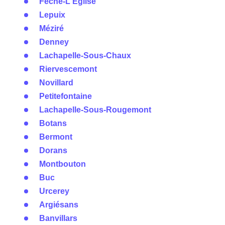
Fêche-L'Église
Lepuix
Méziré
Denney
Lachapelle-Sous-Chaux
Riervescemont
Novillard
Petitefontaine
Lachapelle-Sous-Rougemont
Botans
Bermont
Dorans
Montbouton
Buc
Urcerey
Argiésans
Banvillars