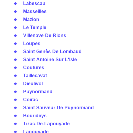
Labescau
Masseilles
Mazion
Le Temple
Villenave-De-Rions
Loupes
Saint-Genès-De-Lombaud
Saint-Antoine-Sur-L'Isle
Coutures
Taillecavat
Dieulivol
Puynormand
Coirac
Saint-Sauveur-De-Puynormand
Bourideys
Tizac-De-Lapouyade
Lapouyade