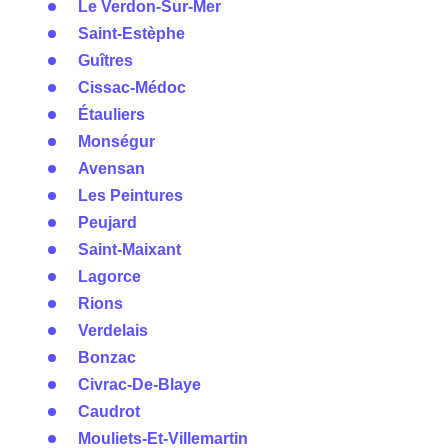
Le Verdon-Sur-Mer
Saint-Estèphe
Guîtres
Cissac-Médoc
Étauliers
Monségur
Avensan
Les Peintures
Peujard
Saint-Maixant
Lagorce
Rions
Verdelais
Bonzac
Civrac-De-Blaye
Caudrot
Mouliets-Et-Villemartin