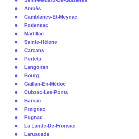
Saint-Médard-De-Guizières
Ambès
Camblanes-Et-Meynac
Podensac
Martillac
Sainte-Hélène
Carcans
Portets
Langoiran
Bourg
Gaillan-En-Médoc
Cubzac-Les-Ponts
Barsac
Preignac
Pugnac
La Lande-De-Fronsac
Laruscade