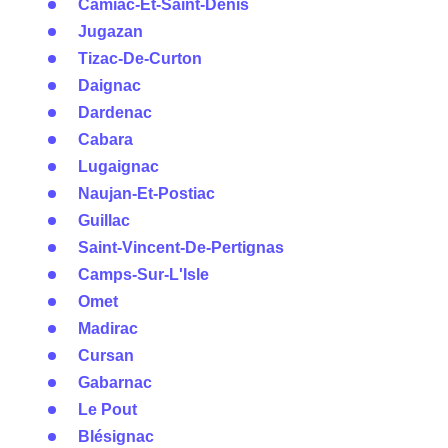
Camiac-Et-Saint-Denis
Jugazan
Tizac-De-Curton
Daignac
Dardenac
Cabara
Lugaignac
Naujan-Et-Postiac
Guillac
Saint-Vincent-De-Pertignas
Camps-Sur-L'Isle
Omet
Madirac
Cursan
Gabarnac
Le Pout
Blésignac