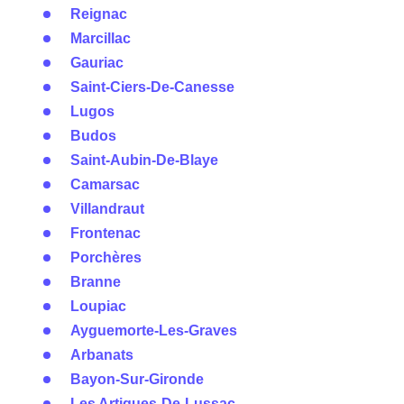
Reignac
Marcillac
Gauriac
Saint-Ciers-De-Canesse
Lugos
Budos
Saint-Aubin-De-Blaye
Camarsac
Villandraut
Frontenac
Porchères
Branne
Loupiac
Ayguemorte-Les-Graves
Arbanats
Bayon-Sur-Gironde
Les Artigues-De-Lussac