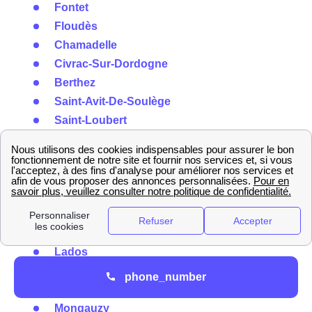
Fontet
Floudès
Chamadelle
Civrac-Sur-Dordogne
Berthez
Saint-Avit-De-Soulège
Saint-Loubert
Saint-Pardon-De-Conques
Blaignac
Bieujac
Loupiac-De-La-Réole
Saint-Laurent-Du-Plan
Origne
Lados
Saint-Hilaire-De-La-Noaille
phone_number
Louchats
Mongauzy